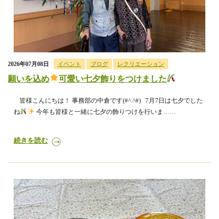
2026年07月08日
イベント
ブログ
レクリエーション
願いを込め
可愛い七夕飾りをつけました
皆様こんにちは！ 事務部の中倉です(#^.^#) 7月7日は七夕でした
ね
今年も皆様と一緒に七夕の飾りつけを行いま……
続きを読む