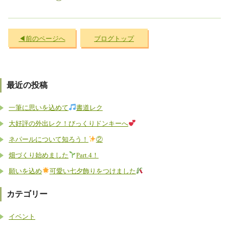
前のページへ
ブログトップ
最近の投稿
一筆に思いを込めて
書道レク
大好評の外出レク！びっくりドンキーへ
ネパールについて知ろう！
②
畑づくり始めました
Part.4！
願いを込め
可愛い七夕飾りをつけました
カテゴリー
イベント