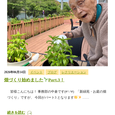
2026年06月14日
イベント
ブログ
レクリエーション
畑づくり始めました
Part.3！
皆様こんにちは！ 事務部の中倉です(#^.^#) 「新緑苑・お庭の畑
づくり」ですが、 今回がパート3 となります
……
続きを読む