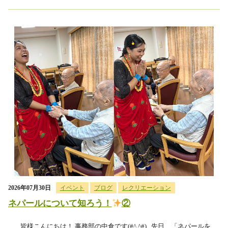
2026年07月30日
イベント
ブログ
レクリエーション
ネパールについて知ろう！
②
皆様こんにちは！ 事務部の中倉です(#^.^#) 先日、「ネパールを