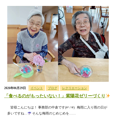
2026年06月29日
イベント
ブログ
レクリエーション
「食べるのがもったいない！」紫陽花ゼリーづくり
皆様こんにちは！ 事務部の中倉です(#^.^#) 梅雨に入り雨の日が
多いですね…
そんな梅雨のじめじめを……