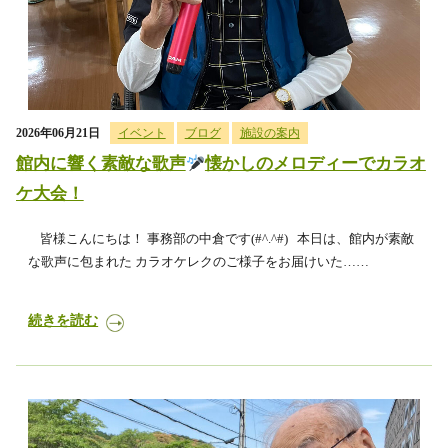
2026年06月21日
イベント
ブログ
施設の案内
館内に響く素敵な歌声
懐かしのメロディーでカラオ
ケ大会！
皆様こんにちは！ 事務部の中倉です(#^.^#) 本日は、館内が素敵
な歌声に包まれた カラオケレクのご様子をお届けいた……
続きを読む