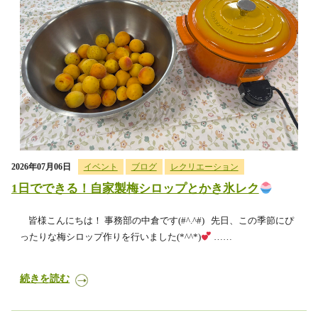
2026年07月06日
イベント
ブログ
レクリエーション
1日でできる！自家製梅シロップとかき氷レク
皆様こんにちは！ 事務部の中倉です(#^.^#) 先日、この季節にぴ
ったりな梅シロップ作りを行いました(*^^*)
……
続きを読む