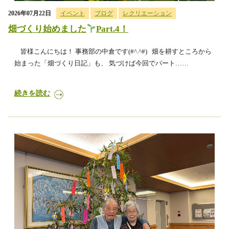
2026年07月22日
イベント
ブログ
レクリエーション
畑づくり始めました
Part.4！
皆様こんにちは！ 事務部の中倉です(#^.^#) 畑を耕すところから
始まった「畑づくり日記」も、 気づけば今回でパート……
続きを読む