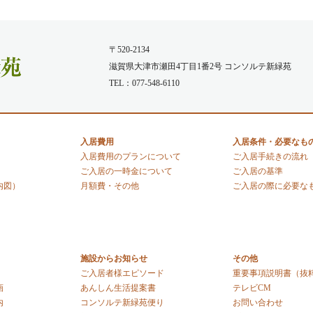
〒520-2134
滋賀県大津市瀬田4丁目1番2号 コンソルテ新緑苑
TEL：077-548-6110
入居費用
入居条件・必要なも
入居費用のプランについて
ご入居手続きの流れ
ご入居の一時金について
ご入居の基準
内図）
月額費・その他
ご入居の際に必要な
施設からお知らせ
その他
ご入居者様エピソード
重要事項説明書（抜
画
あんしん生活提案書
テレビCM
内
コンソルテ新緑苑便り
お問い合わせ