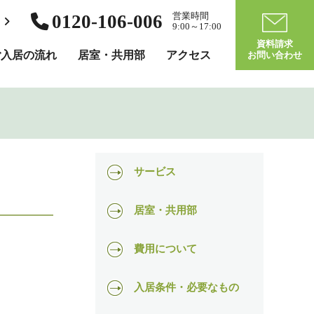
0120-106-006
営業時間
ら
9:00～17:00
資料請求
ご入居の流れ
居室・共用部
アクセス
お問い合わせ
サービス
生活支援サービス
居室・共用部
健康管理サービス
居室
費用について
食事サービス
共用スペース
入居費用のプランについて
入居条件・必要なもの
入浴
全体見取り図（館内図）
ご入居の一時金について