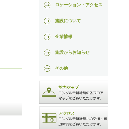
透析
ご入居手続きの流れ
ロケーション・アクセス
月額費・その他
レクリエーション
ご入居の基準
ロケーション
施設について
ご入居の際に必要なもの
アクセス
施設の特徴
企業情報
フォトアルバム
一日の流れ
会社概要
施設からお知らせ
雰囲気・スタッフ紹介
一般事業主行動計画
あんしん生活提案書
その他
施設の概要
その他事業所の案内
ご入居者様エピソード
よくあるご質問
重要事項説明書（抜粋）
コンソルテ新緑苑便り
テレビCM
新緑苑ブログ
お問い合わせ
プライバシーポリシー