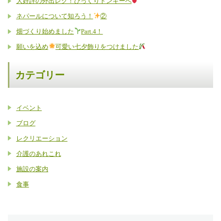
大好評の外出レク！びっくりドンキーへ
ネパールについて知ろう！
②
畑づくり始めました
Part.4！
願いを込め
可愛い七夕飾りをつけました
カテゴリー
イベント
ブログ
レクリエーション
介護のあれこれ
施設の案内
食事