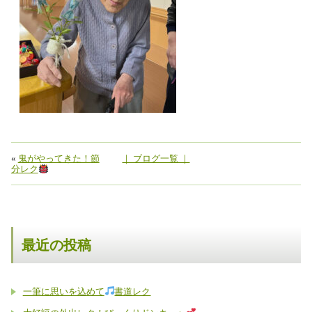
«
鬼がやってきた！節
｜ ブログ一覧 ｜
分レク
最近の投稿
一筆に思いを込めて
書道レク